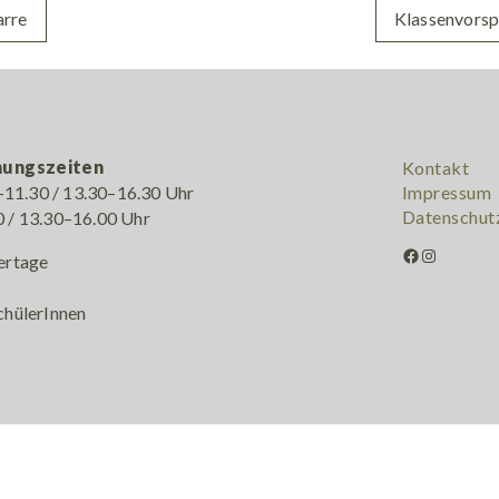
arre
Klassenvorsp
nungszeiten
Kontakt
11.30 / 13.30–16.30 Uhr
Impressum
Datenschut
0 / 13.30–16.00 Uhr
Facebook
Instagram
ertage
chülerInnen