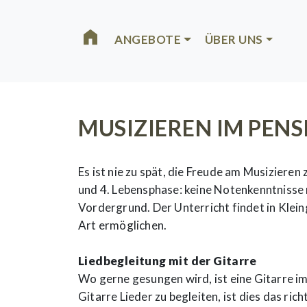
Skip to main content
ANGEBOTE
ÜBER UNS
MUSIZIEREN IM PEN
Es ist nie zu spät, die Freude am Musizieren 
und 4. Lebensphase: keine Notenkenntnisse 
Vordergrund. Der Unterricht findet in Kleing
Art ermöglichen.
Liedbegleitung mit der Gitarre
Wo gerne gesungen wird, ist eine Gitarre i
Gitarre Lieder zu begleiten, ist dies das ric