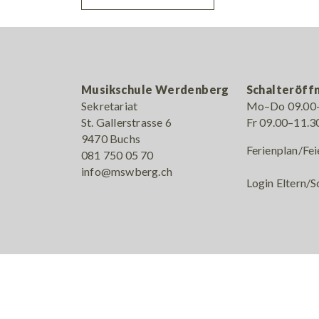
Musikschule Werdenberg
Schalteröff
Sekretariat
Mo–Do 09.00–
St. Gallerstrasse 6
Fr 09.00–11.3
9470 Buchs
Ferienplan/Fei
081 750 05 70
info@mswberg.ch
Login Eltern/S