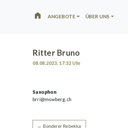
Skip to main content
ANGEBOTE
ÜBER UNS
Ritter Bruno
08.08.2023
,
17:32
Uhr
Saxophon
brri@mswberg.ch
←
Bonderer Rebekka