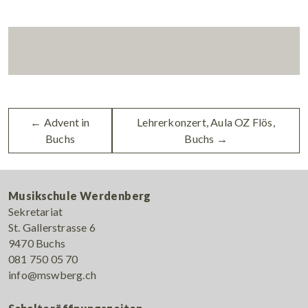
←
Advent in
Lehrerkonzert, Aula OZ Flös,
Buchs
Buchs
→
Musikschule Werdenberg
Sekretariat
St. Gallerstrasse 6
9470 Buchs
081 750 05 70
info@mswberg.ch