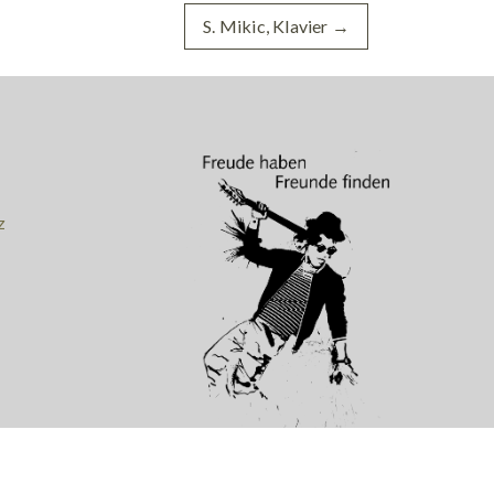
S. Mikic, Klavier
→
z