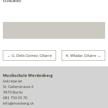
←
G. Delis Gomez, Gitarre
K. Wladar, Gitarre
→
Musikschule Werdenberg
Sekretariat
St. Gallerstrasse 6
9470 Buchs
081 750 05 70
info@mswberg.ch